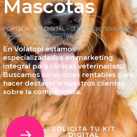
Mascotas
PORTADA
»
KIT DIGITAL
»
CLÍNICAS VETERINARIAS
Y CUIDADO DE MASCOTAS
En Volatopi estamos
especializadados en marketing
integral para clínicas veterinarias.
Buscamos soluciones rentables para
hacer destacar a nuestros clientes
sobre la competencia.
SOLICITA TU KIT
DIGITAL